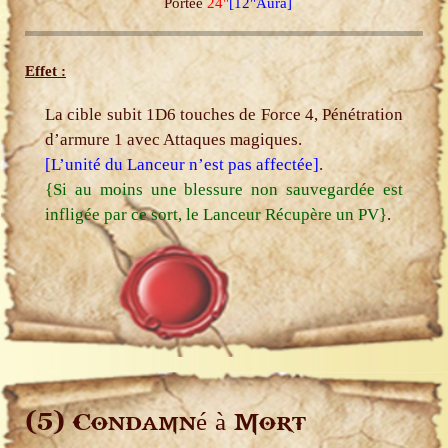
Portée
24"
[12"Aura]
Effet :
La cible subit 1D6 touches de Force 4, Pénétration
d’armure 1 avec Attaques magiques.
[L’unité du Lanceur n’est pas affectée]
.
{Si au moins une blessure non sauvegardée est
infligée par ce sort, le Lanceur Récupère un PV}
.
(5)
Condamné à Mort