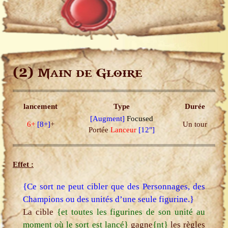
(2)
Main de Gloire
lancement
Type
Durée
[Augment]
Focused
6+
[8+]
+
Un tour
Portée
Lanceur
[12"]
Effet :
{Ce sort ne peut cibler que des Personnages, des
Champions ou des unités d’une seule figurine.}
La cible
{et toutes les figurines de son unité au
moment où le sort est lancé}
gagne
{nt}
les règles