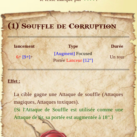
(1)
Souffle de Corruption
lancement
Type
Durée
[Augment]
Focused
6+
[9+]
+
Un tour
Portée
Lanceur
[12"]
Effet :
La cible gagne une Attaque de souffle (Attaques
magiques, Attaques toxiques).
{Si l'Attaque de Souffle est utilisée comme une
Attaque de tir, sa portée est augmentée à 18".}