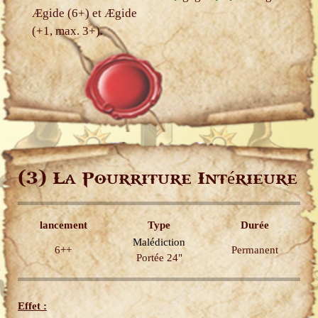
Ægide (6+) et Ægide
(+1, max. 3+).
(3)
La Pourriture Intérieure
lancement
Type
Durée
Malédiction
6++
Permanent
Portée 24"
Effet :