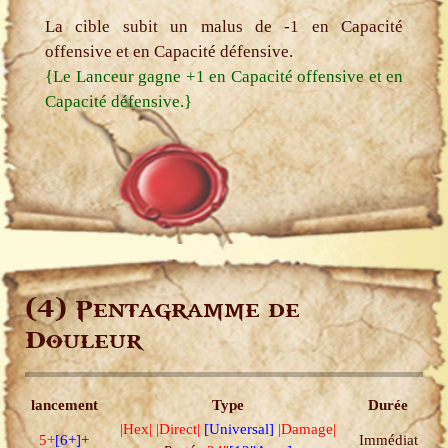
La cible subit un malus de -1 en Capacité
offensive et en Capacité défensive.
{Le Lanceur gagne +1 en Capacité offensive et en
Capacité défensive.}
(4)
Pentagramme de
Douleur
lancement
Type
Durée
|Hex|
|Direct|
[Universal]
|Damage|
5+
[6+]
+
Immédiat