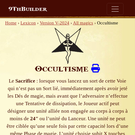
9ThBuilder
Home
›
Lexicon
›
Version V-2024
›
All magics
›
Occultisme
Occultisme
Le
Sacrifice
: lorsque vous lancez un sort de cette Voie
qui n’est pas un Sort lié, immédiatement après avoir jeté
les Dés de magie, mais avant que l’adversaire n’effectue
une Tentative de dissipation, le Joueur actif peut
désigner une unité alliée non engagée au corps à corps à
moins de
24″
ou l’unité du Lanceur. Une unité ne peut
être ciblée qu’une seule fois par cette capacité lors d’une
même Phase de magie. L’unité choisie subit X touches