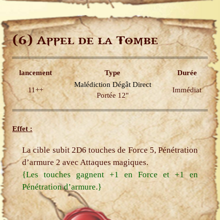
(6)
Appel de la Tombe
lancement
Type
Durée
Malédiction
Dégât
Direct
11++
Immédiat
Portée 12"
Effet :
La cible subit 2D6 touches de Force 5, Pénétration
d’armure 2 avec Attaques magiques.
{Les touches gagnent +1 en Force et +1 en
Pénétration d’armure.}