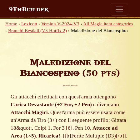
9ThBuilder
Home
›
Lexicon
›
Version V-2024-V3
›
All Magic item categories
›
Branchi Bestiali (V3 Hotfix 2)
›
Maledizione del Biancospino
Maledizione del
Biancospino
(50 pts)
Branchi Bestiali
Gli attacchi effettuati con quest'arma ottengono
Carica Devastante (+2 For, +2 Pen)
e diventano
Attacchi Magici
. Quest'arma può essere usata come
un'Arma da Tiro (3+) con il seguente profilo: Gittata
18&quot;, Colpi 1, For 3 [6], Pen 10,
Attacco ad
Area (1×5)
,
Ricarica!
, [[b]Ferite Multiple (D3)[/b]].