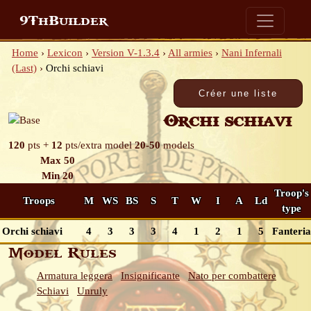
9ThBuilder
Home
›
Lexicon
›
Version V-1.3.4
›
All armies
›
Nani Infernali
(Last)
›
Orchi schiavi
Orchi schiavi
120
pts +
12
pts/extra model
20-50
models
Max 50
Min 20
Troop's
Troops
M
WS
BS
S
T
W
I
A
Ld
type
Orchi schiavi
4
3
3
3
4
1
2
1
5
Fanteria
Model Rules
Armatura leggera
Insignificante
Nato per combattere
Schiavi
Unruly