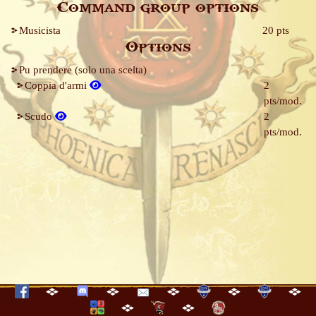
Command group options
Musicista
20 pts
Options
Pu prendere (solo una scelta)
Coppia d'armi
2
pts/mod.
Scudo
2
pts/mod.