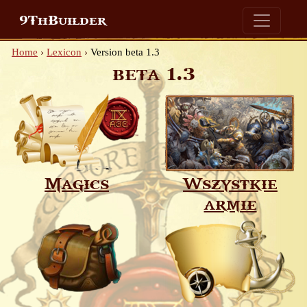
9ThBuilder
Home
›
Lexicon
›
Version beta 1.3
beta 1.3
Magics
Wszystkie
armie