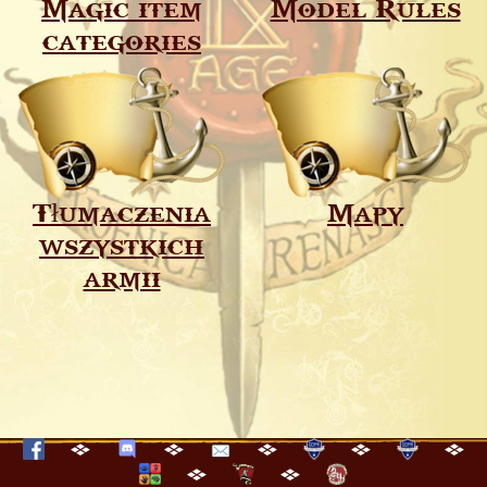
Magic item
Model Rules
categories
Tłumaczenia
Mapy
wszystkich
armii